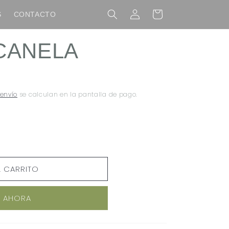
Iniciar
Carrito
S
CONTACTO
sesión
CANELA
 envío
se calculan en la pantalla de pago.
L CARRITO
 AHORA