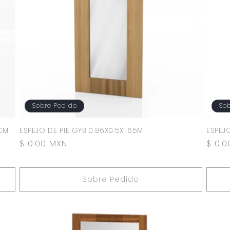
Sobre Pedido
Sob
2CM
ESPEJO DE PIE GYB 0.86X0.5X1.65M
ESPEJO
Precio
$ 0.00 MXN
Preci
$ 0.
habitual
habit
Sobre Pedido