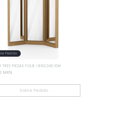
re Pedido
 TRES PIEZAS FOLIE 1.81X2.0X0.10M
o
00 MXN
ual
Sobre Pedido