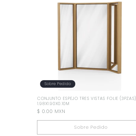
Sobre Pedido
CONJUNTO ESPEJO TRES VISTAS FOLIE (3PZAS
1.98X1.90X0.10M
Precio
$ 0.00 MXN
habitual
Sobre Pedido