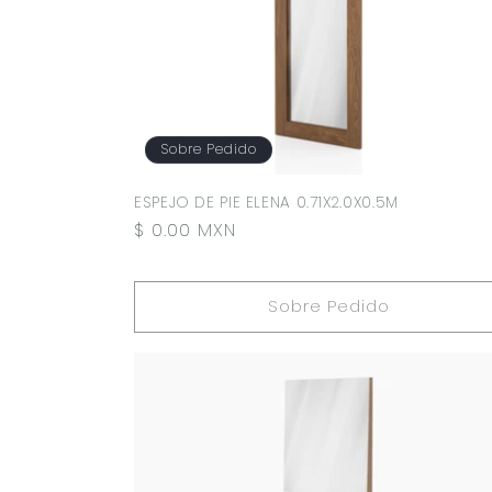
Sobre Pedido
ESPEJO DE PIE ELENA 0.71X2.0X0.5M
Precio
$ 0.00 MXN
habitual
Sobre Pedido