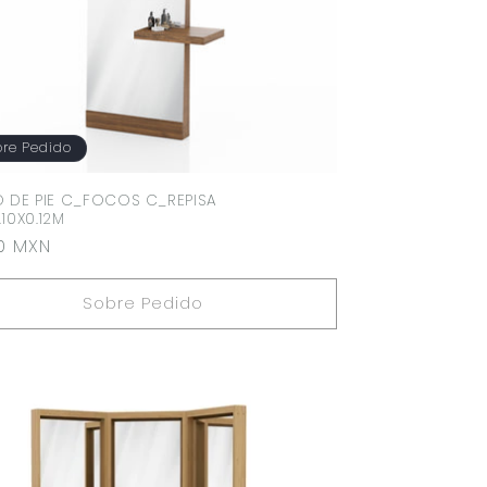
re Pedido
O DE PIE C_FOCOS C_REPISA
.10X0.12M
o
00 MXN
ual
Sobre Pedido