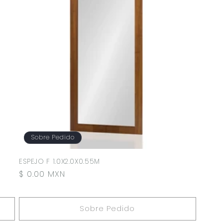
Sobre Pedido
)
ESPEJO F 1.0X2.0X0.55M
Precio
$ 0.00 MXN
habitual
Sobre Pedido