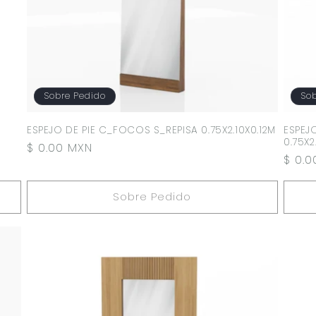
Sobre Pedido
Sob
ESPEJO DE PIE C_FOCOS S_REPISA 0.75X2.10X0.12M
ESPEJ
0.75X2
Precio
$ 0.00 MXN
Preci
$ 0.
habitual
habit
Sobre Pedido