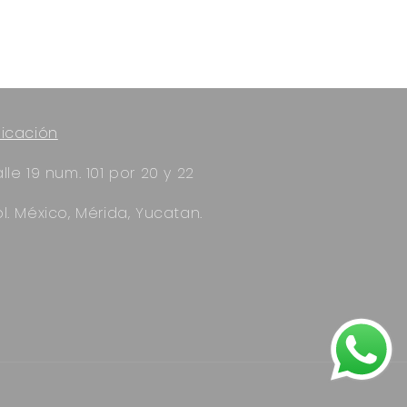
icación
lle 19 num. 101 por 20 y 22
l. México, Mérida, Yucatan.