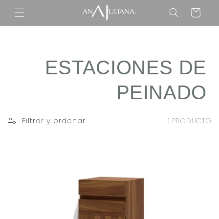
Ir
directamente
Carrito
al contenido
C
ESTACIONES DE
O
PEINADO
L
Filtrar y ordenar
1 PRODUCTO
E
C
C
I