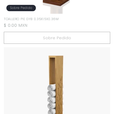
Sobre Pedido
TOALLERO PIE GYB 0.35X1.5X0.36M
Precio
$ 0.00 MXN
habitual
Sobre Pedido