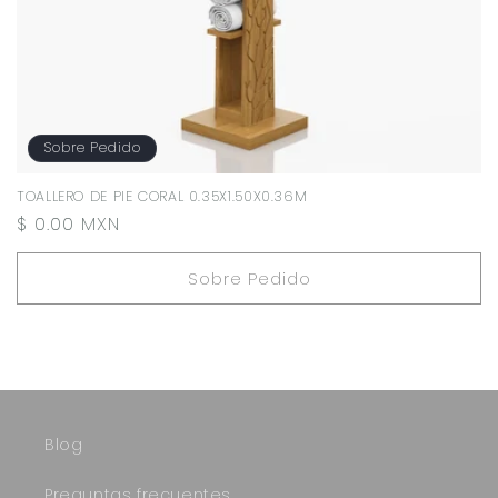
Sobre Pedido
TOALLERO DE PIE CORAL 0.35X1.50X0.36M
Precio
$ 0.00 MXN
habitual
Sobre Pedido
Blog
Preguntas frecuentes