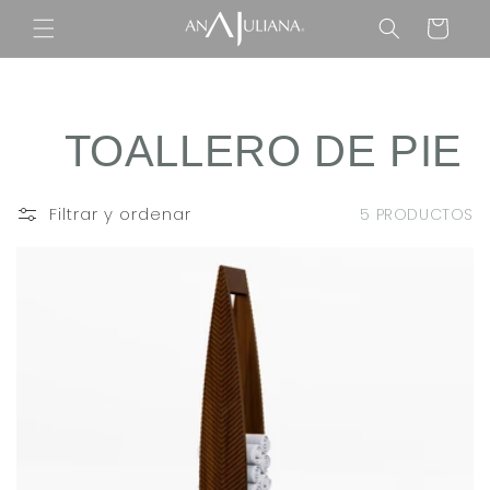
Ir
directamente
Carrito
al contenido
C
TOALLERO DE PIE
O
Filtrar y ordenar
5 PRODUCTOS
L
E
C
C
I