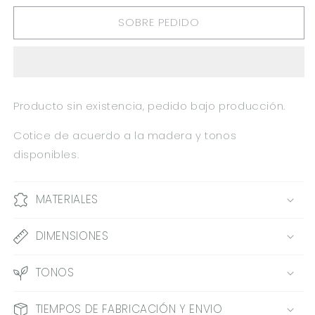
PARA
PARA
SOBRE PEDIDO
KLEENERA
KLEENERA
CUBO
CUBO
GYB
GYB
0.14X0.15X0.14M
0.14X0.15X0.14M
Producto sin existencia, pedido bajo producción.
Cotice de acuerdo a la madera y tonos
disponibles.
MATERIALES
DIMENSIONES
TONOS
TIEMPOS DE FABRICACIÓN Y ENVIO