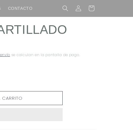
Iniciar
Carrito
S
CONTACTO
sesión
ARTILLADO
 envío
se calculan en la pantalla de pago.
L CARRITO
O