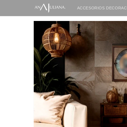
Ir
directamente
ACCESORIOS DECORAC
al contenido
IR
DIRECTAMENTE
A LA
INFORMACIÓN
DEL
PRODUCTO