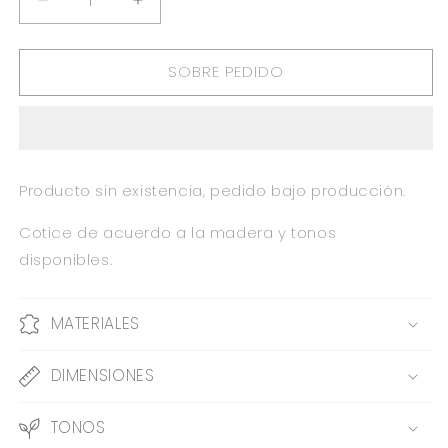
REDUCIR
AUMENTAR
CANTIDAD
CANTIDAD
PARA
PARA
SOBRE PEDIDO
DEPOSITO
DEPOSITO
TOALLAS
TOALLAS
SUCIAS
SUCIAS
GYB
GYB
CH
CH
0.36X0.40X0.36M
0.36X0.40X0.36M
Producto sin existencia, pedido bajo producción.
Cotice de acuerdo a la madera y tonos
disponibles.
MATERIALES
DIMENSIONES
TONOS