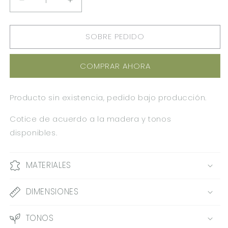
REDUCIR
AUMENTAR
CANTIDAD
CANTIDAD
PARA
PARA
SOBRE PEDIDO
DEPOSITO
DEPOSITO
BLANCOS
BLANCOS
SUCIOS
SUCIOS
COMPRAR AHORA
PALMA
PALMA
MD
MD
0.36X0.60X0.36M
0.36X0.60X0.36M
Producto sin existencia, pedido bajo producción.
Cotice de acuerdo a la madera y tonos
disponibles.
MATERIALES
DIMENSIONES
TONOS