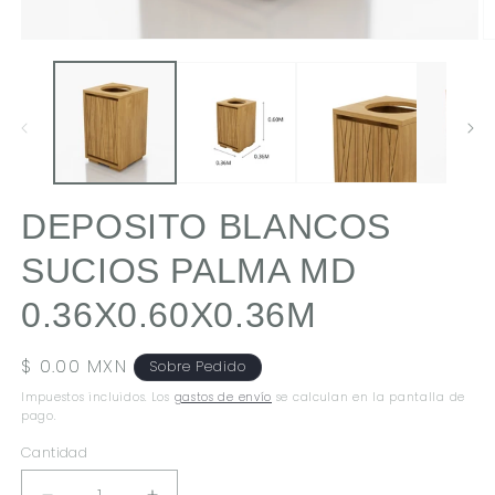
ABRIR
A
ELEMENTO
E
MULTIMEDIA
M
1
2
EN
E
UNA
U
VENTANA
V
MODAL
M
DEPOSITO BLANCOS
SUCIOS PALMA MD
0.36X0.60X0.36M
Precio
$ 0.00 MXN
Sobre Pedido
habitual
Impuestos incluidos. Los
gastos de envío
se calculan en la pantalla de
pago.
Cantidad