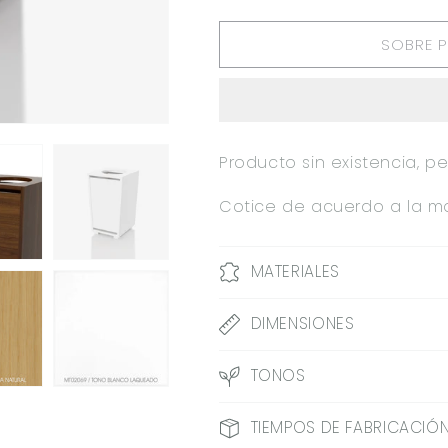
CANTIDAD
CANTIDAD
PARA
PARA
SOBRE 
DEPOSITO
DEPOSITO
BLANCOS
BLANCOS
FOLIE
FOLIE
MD
MD
0.36X0.60X0.36M
0.36X0.60X0
0.36
0.36
Producto sin existencia, 
X
X
0.6
0.6
Cotice de acuerdo a la ma
X
X
0.36
0.36
M
M
MATERIALES
DIMENSIONES
TONOS
TIEMPOS DE FABRICACIÓN