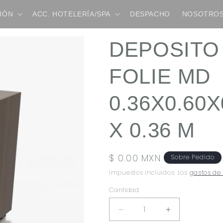
IÓN
ACC. HOTELERÍA/SPA
DESPACHO
NOSOTRO
DEPOSITO
FOLIE MD
0.36X0.60X
X 0.36 M
Precio
$ 0.00 MXN
Sobre Pedido
habitual
Impuestos incluidos. Los
gastos de
Cantidad
REDUCIR
AUMENTAR