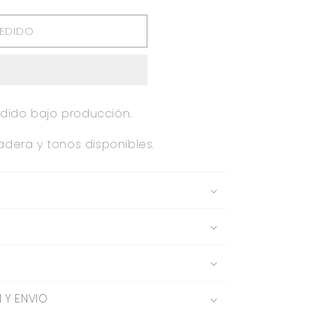
PEDIDO
.36M
pedido bajo producción.
dera y tonos disponibles.
 Y ENVIO