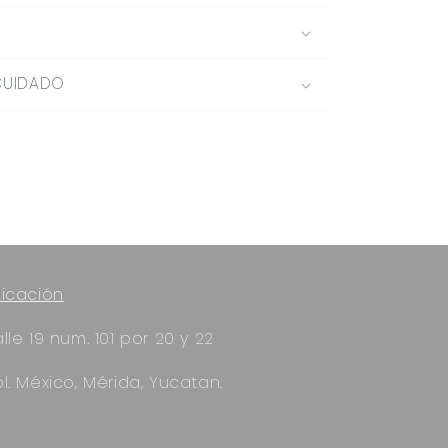
CUIDADO
icación
lle 19 num. 101 por 20 y 22
l. México, Mérida, Yucatan.