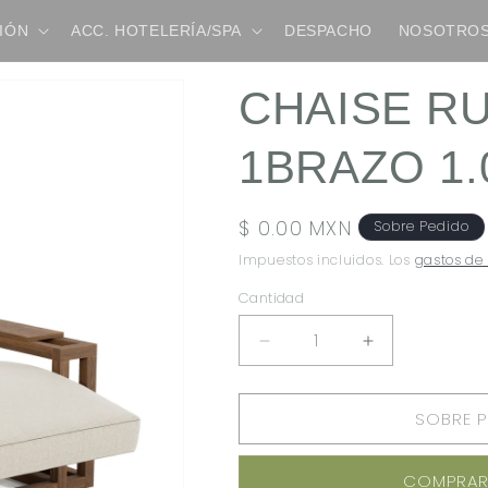
IÓN
ACC. HOTELERÍA/SPA
DESPACHO
NOSOTRO
CHAISE R
1BRAZO 1.
Precio
$ 0.00 MXN
Sobre Pedido
habitual
Impuestos incluidos. Los
gastos de
Cantidad
REDUCIR
AUMENTAR
CANTIDAD
CANTIDAD
PARA
PARA
SOBRE 
CHAISE
CHAISE
RUSTIK
RUSTIK
CON
CON
COMPRAR
1BRAZO
1BRAZO