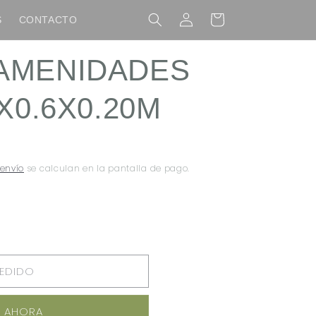
Iniciar
Carrito
S
CONTACTO
sesión
AMENIDADES
X0.6X0.20M
 envío
se calculan en la pantalla de pago.
PEDIDO
S
 AHORA
20M