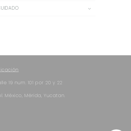
CUIDADO
icación
lle 19 num. 101 por 20 y 22
l. México, Mérida, Yucatan.