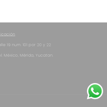
icación
lle 19 num. 101 por 20 y 22
l. México, Mérida, Yucatan.