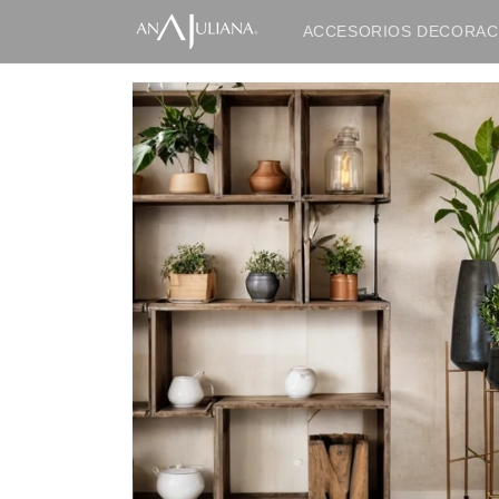
Ir
directamente
ACCESORIOS DECORAC
al contenido
IR
DIRECTAMENTE
A LA
INFORMACIÓN
DEL
PRODUCTO