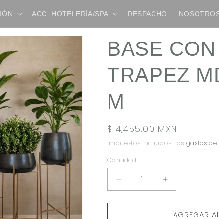
IÓN
ACC. HOTELERÍA/SPA
DESPACHO
NOSOTRO
BASE CON
TRAPEZ MD 
M
Precio
$ 4,455.00 MXN
habitual
Impuestos incluidos. Los
gastos de
Cantidad
REDUCIR
AUMENTAR
CANTIDAD
CANTIDAD
PARA
PARA
AGREGAR A
BASE
BASE