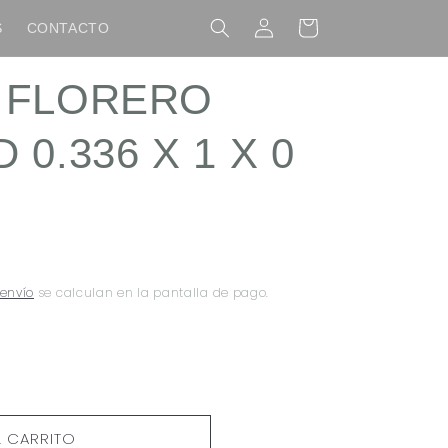
Iniciar
Carrito
S
CONTACTO
sesión
 FLORERO
0.336 X 1 X 0
 envío
se calculan en la pantalla de pago.
L CARRITO