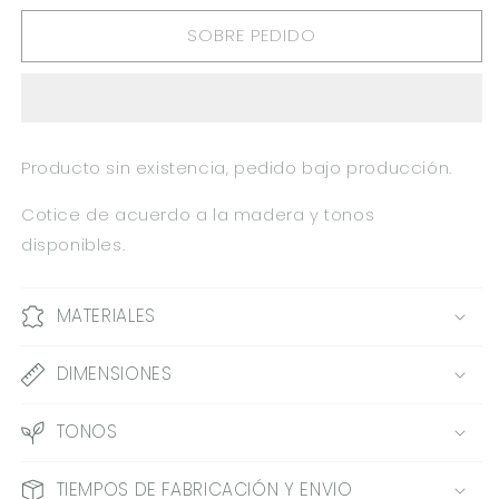
PARA
PARA
SOBRE PEDIDO
BANCO
BANCO
P
P
NIÑOS
NIÑOS
MONO
MONO
LE
LE
ST
ST
Producto sin existencia, pedido bajo producción.
0.32X0.30X0.25M
0.32X0.30X0.25M
Cotice de acuerdo a la madera y tonos
disponibles.
MATERIALES
DIMENSIONES
TONOS
TIEMPOS DE FABRICACIÓN Y ENVIO