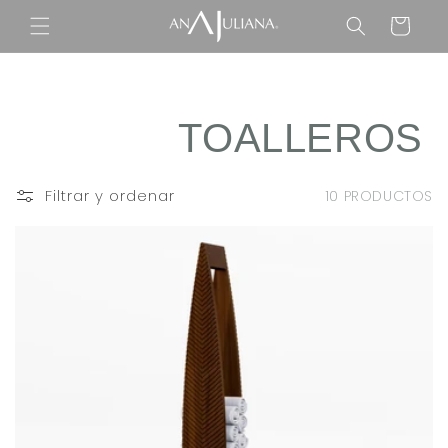
Ir
directamente
Carrito
al contenido
C
TOALLEROS
O
Filtrar y ordenar
10 PRODUCTOS
L
E
C
C
I