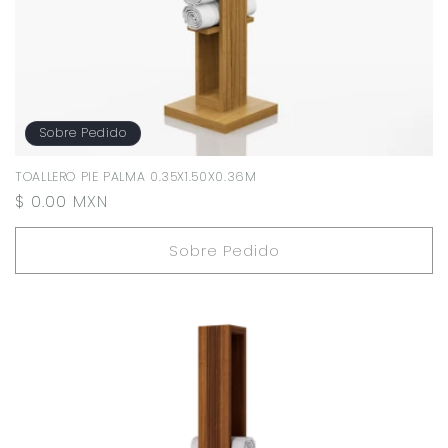
Sobre Pedido
TOALLERO PIE PALMA 0.35X1.50X0.36M
Precio
$ 0.00 MXN
habitual
Sobre Pedido