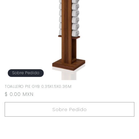
Sobre Pedido
TOALLERO PIE GYB 0.35X1.5X0.36M
Precio
$ 0.00 MXN
habitual
Sobre Pedido