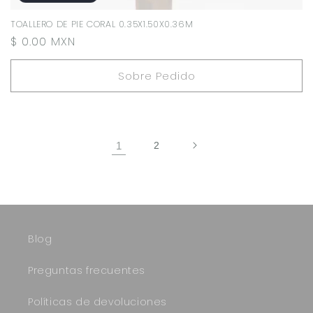
TOALLERO DE PIE CORAL 0.35X1.50X0.36M
Precio
$ 0.00 MXN
habitual
Sobre Pedido
1
2
Blog
Preguntas frecuentes
Políticas de devoluciones