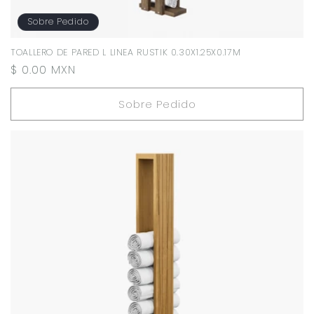
Sobre Pedido
TOALLERO DE PARED L LINEA RUSTIK 0.30X1.25X0.17M
Precio
$ 0.00 MXN
habitual
Sobre Pedido